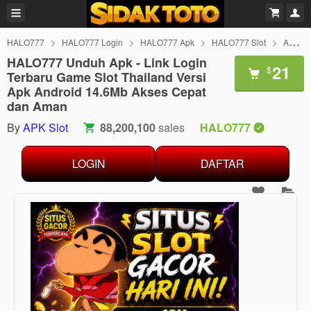
HALO777
HALO777 Login
HALO777 Apk
HALO777 Slot
APK Slot
HALO777 Unduh Apk - Link Login
21
$
Terbaru Game Slot Thailand Versi
Apk Android 14.6Mb Akses Cepat
dan Aman
By
APK Slot
88,200,100
sales
HALO777
LOGIN
DAFTAR