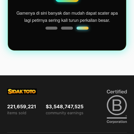
🔥.
Gamenya di sini banyak dan mudah dapat scater apa
lagi petirnya sering kali turun perkalian besar.
221,659,221
$3,548,747,525
items sold
community earnings