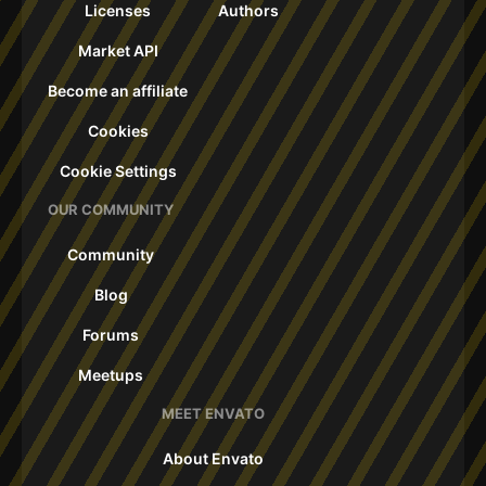
Licenses
Authors
Market API
Become an affiliate
Cookies
Cookie Settings
OUR COMMUNITY
Community
Blog
Forums
Meetups
MEET ENVATO
About Envato