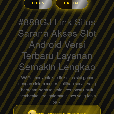
LOGIN
DAFTAR
#888GJ Link Situs
Sarana Akses Slot
Android Versi
Terbaru Layanan
Semakin Lengkap
888GJ menyediakan link situs slot gacor
dengan sistem modern, pilihan server yang
beragam, serta tampilan responsif untuk
memberikan pengalaman akses yang lebih
baik.